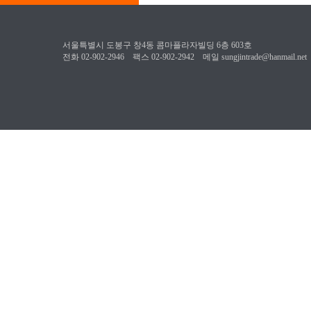
서울특별시 도봉구 창4동 콤마플라자빌딩 6층 603호
전화 02-902-2946 팩스 02-902-2942 메일 sungjintrade@hanmail.net